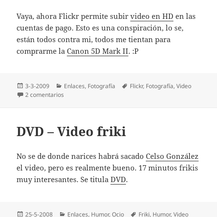
Vaya, ahora Flickr permite subir
video en HD
en las
cuentas de pago. Esto es una conspiración, lo se,
están todos contra mi, todos me tientan para
comprarme la
Canon 5D Mark II
. :P
Publicado
Categorías
Etiquetas
3-3-2009
Enlaces
,
Fotografí­a
Flickr
,
Fotografí­a
,
Video
el
en Video en HD en Flickr
2 comentarios
DVD – Video friki
No se de donde narices habrá sacado
Celso González
el video, pero es realmente bueno. 17 minutos frikis
muy interesantes. Se titula
DVD
.
Publicado
Categorías
Etiquetas
25-5-2008
Enlaces
,
Humor
,
Ocio
Friki
,
Humor
,
Video