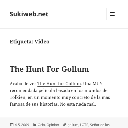
Sukiweb.net
MENÚ
Y
WIDGETS
Etiqueta:
Video
The Hunt For Gollum
Acabo de ver
The Hunt for Gollum
. Una MUY
recomendada película basada en los mundos de
Tolkien, en un momento muy concreto de la más
famosa de sus historias. No está nada mal.
Publicado
Categorías
Etiquetas
4-5-2009
Ocio
,
Opinión
gollum
,
LOTR
,
Señor de los