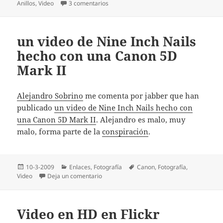
el
en The Hunt For Gollum
Anillos
,
Video
3 comentarios
un video de Nine Inch Nails
hecho con una Canon 5D
Mark II
Alejandro Sobrino
me comenta por jabber que han
publicado
un video de Nine Inch Nails hecho con
una Canon 5D Mark II
. Alejandro es malo, muy
malo, forma parte de la
conspiración
.
Publicado
Categorías
Etiquetas
10-3-2009
Enlaces
,
Fotografí­a
Canon
,
Fotografí­a
,
el
en un video de Nine Inch Nails hecho con u
Video
Deja un comentario
Video en HD en Flickr