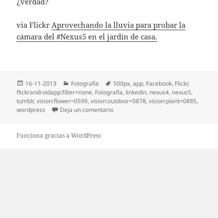
¿verdad?
via Flickr
Aprovechando la lluvia para probar la
cámara del #Nexus5 en el jardín de casa.
Publicado
Categorías
Etiquetas
16-11-2013
Fotografía
500px
,
app
,
Facebook
,
Flickr
,
el
flickrandroidapp:filter=none
,
Fotografí­a
,
linkedin
,
nexus4
,
nexus5
,
tumblr
,
vision:flower=0599
,
vision:outdoor=0878
,
vision:plant=0885
,
en Aprovechando la lluvia para probar 
wordpress
Deja un comentario
Funciona gracias a WordPress