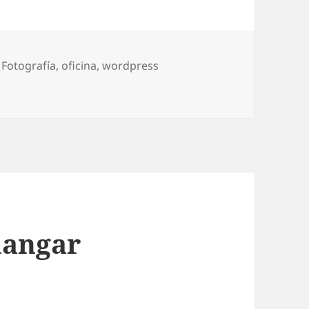
,
Fotografí­a
,
oficina
,
wordpress
orio
hangar