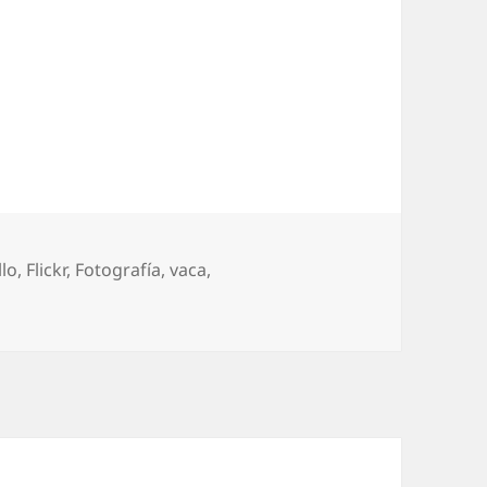
llo
,
Flickr
,
Fotografí­a
,
vaca
,
ca día entre bichos…