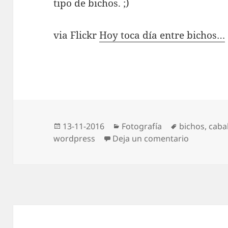
tipo de bichos. ;)
via Flickr
Hoy toca día entre bichos…
Publicado
Categorías
Etiquetas
13-11-2016
Fotografía
bichos
,
caba
el
en Hoy to
wordpress
Deja un comentario