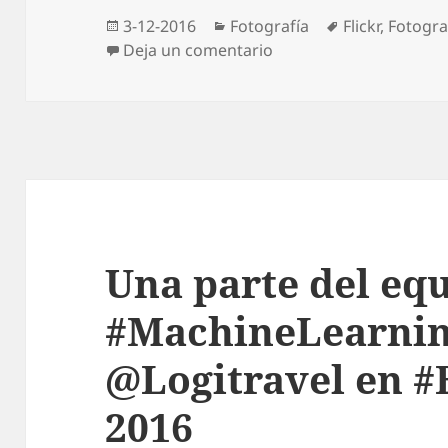
Publicado
Categorías
Etiquetas
3-12-2016
Fotografía
Flickr
,
Fotograf
el
en Weiß y Thorin subido
Deja un comentario
Una parte del eq
#MachineLearnin
@Logitravel en #
2016