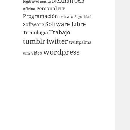
Neithan
Ocio
logitravel
música
Personal
oficina
PHP
Programación
retrato
Seguridad
Software Libre
Software
Trabajo
Tecnologí­a
tumblr
twitter
twittpalma
wordpress
Video
ulm