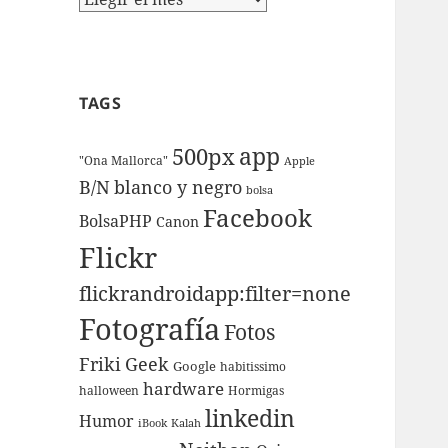
TAGS
app
500px
"Ona Mallorca"
Apple
B/N
blanco y negro
bolsa
Facebook
BolsaPHP
Canon
Flickr
flickrandroidapp:filter=none
Fotografí­a
Fotos
Friki
Geek
Google
habitissimo
hardware
halloween
Hormigas
linkedin
Humor
iBook
Kalah