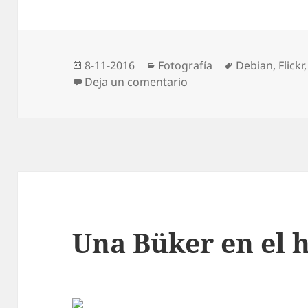
Publicado
Categorías
Etiquetas
8-11-2016
Fotografía
Debian
,
Flickr
el
en Debian en mi escrit
Deja un comentario
Una Büker en el 