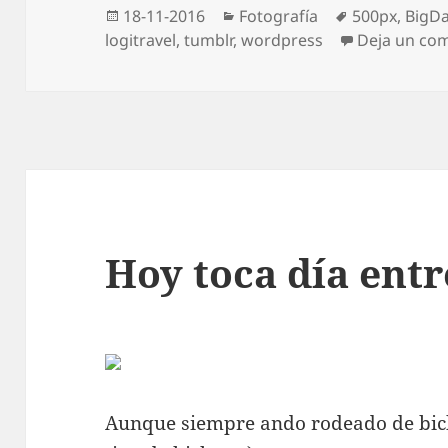
Publicado
Categorías
Etiquetas
18-11-2016
Fotografía
500px
,
BigD
el
logitravel
,
tumblr
,
wordpress
Deja un co
Hoy toca día ent
Aunque siempre ando rodeado de bicho