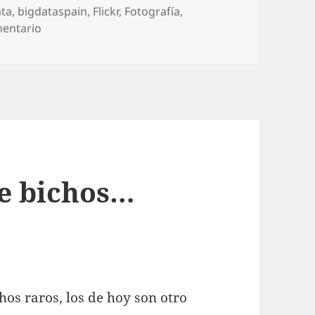
ata
,
bigdataspain
,
Flickr
,
Fotografí­a
,
en Una parte del equipo #BigData y #MachineLearn
mentario
re bichos…
s raros, los de hoy son otro