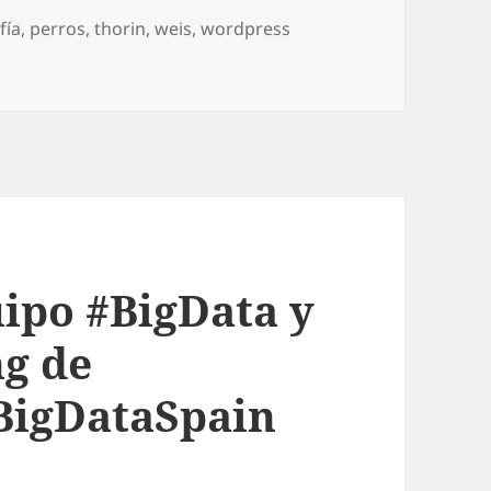
í­a
,
perros
,
thorin
,
‎weis
,
wordpress
s a la mesa vigilando la entrada de casa
uipo #BigData y
g de
BigDataSpain