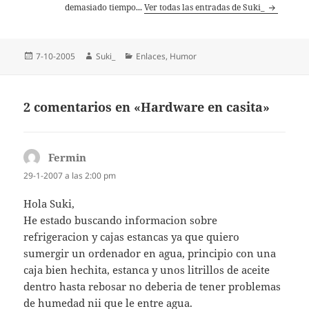
demasiado tiempo...
Ver todas las entradas de Suki_
Publicado
Autor
Categorías
7-10-2005
Suki_
Enlaces
,
Humor
el
2 comentarios en «Hardware en casita»
Fermin
dice:
29-1-2007 a las 2:00 pm
Hola Suki,
He estado buscando informacion sobre
refrigeracion y cajas estancas ya que quiero
sumergir un ordenador en agua, principio con una
caja bien hechita, estanca y unos litrillos de aceite
dentro hasta rebosar no deberia de tener problemas
de humedad nii que le entre agua.