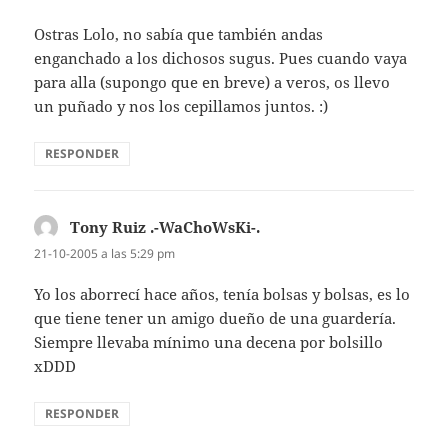
Ostras Lolo, no sabí­a que también andas
enganchado a los dichosos sugus. Pues cuando vaya
para alla (supongo que en breve) a veros, os llevo
un puñado y nos los cepillamos juntos. :)
RESPONDER
Tony Ruiz .-WaChoWsKi-.
dice:
21-10-2005 a las 5:29 pm
Yo los aborrecí­ hace años, tení­a bolsas y bolsas, es lo
que tiene tener un amigo dueño de una guarderí­a.
Siempre llevaba mí­nimo una decena por bolsillo
xDDD
RESPONDER