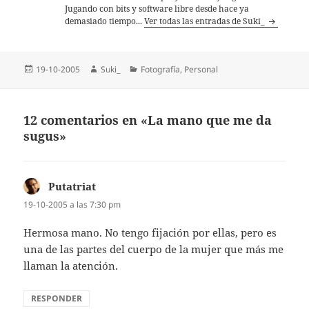
Jugando con bits y software libre desde hace ya
demasiado tiempo...
Ver todas las entradas de Suki_
Publicado
Autor
Categorías
19-10-2005
Suki_
Fotografí­a
,
Personal
el
12 comentarios en «La mano que me da
sugus»
Putatriat
dice:
19-10-2005 a las 7:30 pm
Hermosa mano. No tengo fijación por ellas, pero es
una de las partes del cuerpo de la mujer que más me
llaman la atención.
RESPONDER