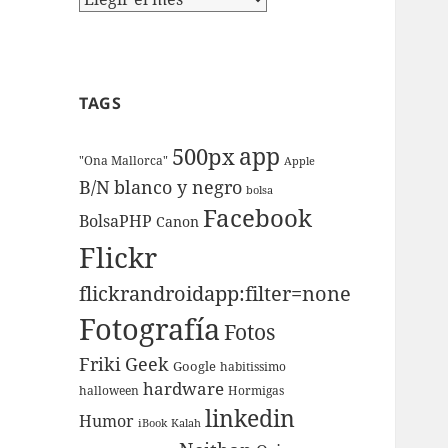
TAGS
app
500px
"Ona Mallorca"
Apple
B/N
blanco y negro
bolsa
Facebook
BolsaPHP
Canon
Flickr
flickrandroidapp:filter=none
Fotografí­a
Fotos
Friki
Geek
Google
habitissimo
hardware
halloween
Hormigas
linkedin
Humor
iBook
Kalah