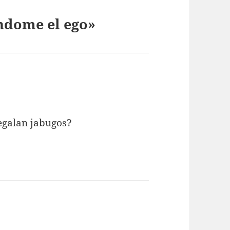
ndome el ego»
egalan jabugos?