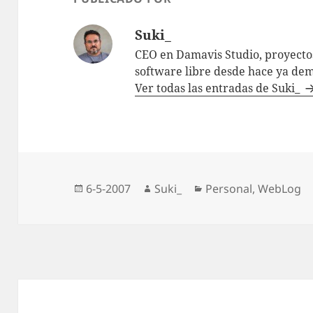
Suki_
CEO en Damavis Studio, proyectos
software libre desde hace ya dem
Ver todas las entradas de Suki_
Publicado
Autor
Categorías
6-5-2007
Suki_
Personal
,
WebLog
el