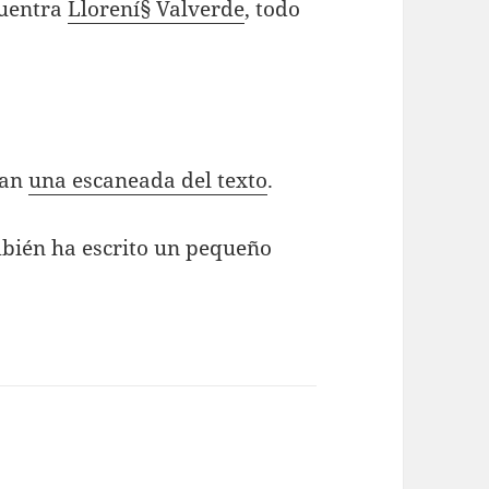
cuentra
Llorení§ Valverde
, todo
dan
una escaneada del texto
.
bién ha escrito un pequeño