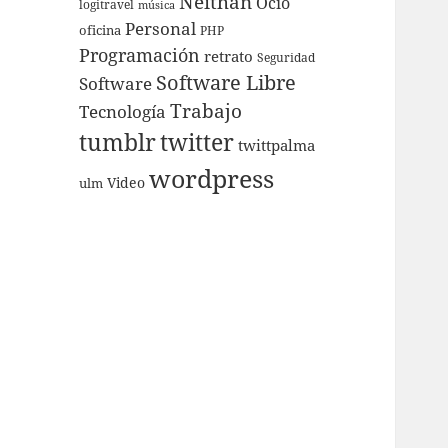
Neithan
Ocio
logitravel
música
Personal
oficina
PHP
Programación
retrato
Seguridad
Software Libre
Software
Trabajo
Tecnologí­a
tumblr
twitter
twittpalma
wordpress
Video
ulm