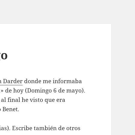
go
n Darder
donde me informaba
ra» de hoy (Domingo 6 de mayo).
l final he visto que era
o Benet.
as). Escribe también de otros