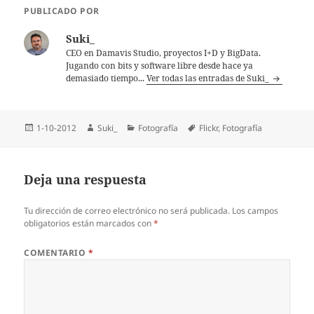
PUBLICADO POR
Suki_
CEO en Damavis Studio, proyectos I+D y BigData.
Jugando con bits y software libre desde hace ya
demasiado tiempo...
Ver todas las entradas de Suki_
Publicado
Autor
Categorías
Etiquetas
1-10-2012
Suki_
Fotografía
Flickr
,
Fotografí­a
el
Deja una respuesta
Tu dirección de correo electrónico no será publicada.
Los campos
obligatorios están marcados con
*
COMENTARIO
*