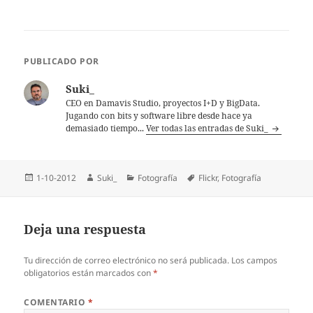
PUBLICADO POR
Suki_
CEO en Damavis Studio, proyectos I+D y BigData.
Jugando con bits y software libre desde hace ya
demasiado tiempo...
Ver todas las entradas de Suki_
Publicado
Autor
Categorías
Etiquetas
1-10-2012
Suki_
Fotografía
Flickr
,
Fotografí­a
el
Deja una respuesta
Tu dirección de correo electrónico no será publicada.
Los campos
obligatorios están marcados con
*
COMENTARIO
*