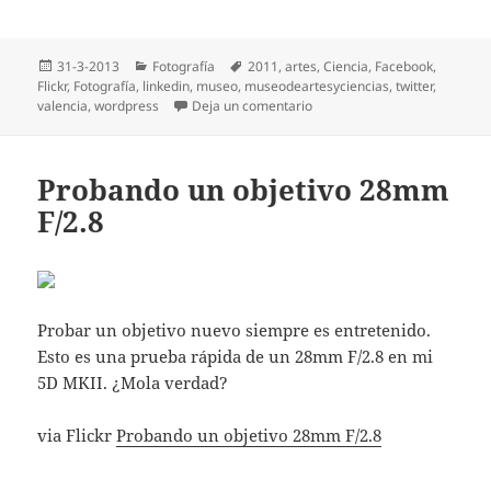
Publicado
Categorías
Etiquetas
31-3-2013
Fotografía
2011
,
artes
,
Ciencia
,
Facebook
,
el
Flickr
,
Fotografí­a
,
linkedin
,
museo
,
museodeartesyciencias
,
twitter
,
en Los pequeños crecen rápi
valencia
,
wordpress
Deja un comentario
Probando un objetivo 28mm
F/2.8
Probar un objetivo nuevo siempre es entretenido.
Esto es una prueba rápida de un 28mm F/2.8 en mi
5D MKII. ¿Mola verdad?
via Flickr
Probando un objetivo 28mm F/2.8