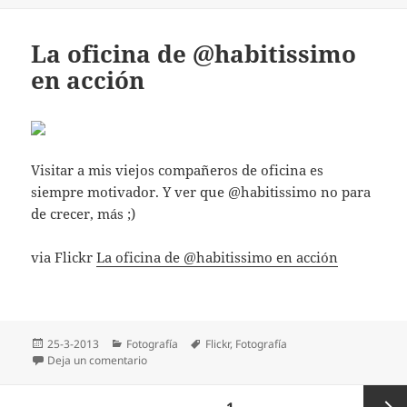
La oficina de @habitissimo
en acción
Visitar a mis viejos compañeros de oficina es
siempre motivador. Y ver que @habitissimo no para
de crecer, más ;)
via Flickr
La oficina de @habitissimo en acción
Publicado
Categorías
Etiquetas
25-3-2013
Fotografía
Flickr
,
Fotografí­a
el
en La oficina de @habitissimo en acción
Deja un comentario
Paginación