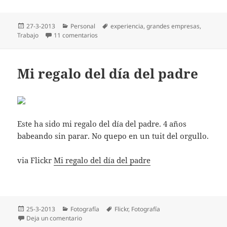
Publicado
Categorías
Etiquetas
27-3-2013
Personal
experiencia
,
grandes empresas
,
el
en Ventajas y desventajas de trabajar en un
Trabajo
11 comentarios
Mi regalo del día del padre
Este ha sido mi regalo del día del padre. 4 años
babeando sin parar. No quepo en un tuit del orgullo.
via Flickr
Mi regalo del día del padre
Publicado
Categorías
Etiquetas
25-3-2013
Fotografía
Flickr
,
Fotografí­a
el
en Mi regalo del día del padre
Deja un comentario