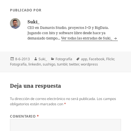
PUBLICADO POR
Suki_
CEO en Damavis Studio, proyectos I+D y BigData.
Jugando con bits y software libre desde hace ya
demasiado tiempo...
Ver todas las entradas de Suki_
Publicado
Autor
Categorías
Etiquetas
8-6-2013
Suki_
Fotografía
app
,
Facebook
,
Flickr
,
el
Fotografí­a
,
linkedin
,
sushigo
,
tumblr
,
twitter
,
wordpress
Deja una respuesta
Tu dirección de correo electrónico no será publicada.
Los campos
obligatorios están marcados con
*
COMENTARIO
*