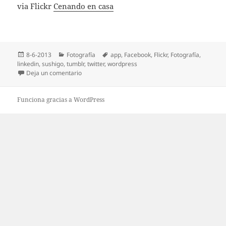
via Flickr
Cenando en casa
Publicado
Categorías
Etiquetas
8-6-2013
Fotografía
app
,
Facebook
,
Flickr
,
Fotografí­a
,
el
linkedin
,
sushigo
,
tumblr
,
twitter
,
wordpress
en Cenando en casa
Deja un comentario
Funciona gracias a WordPress