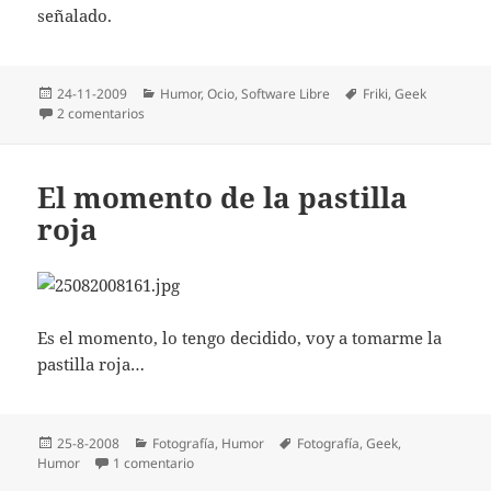
señalado.
Publicado
Categorías
Etiquetas
24-11-2009
Humor
,
Ocio
,
Software Libre
Friki
,
Geek
el
en Se ha descubierto la conspiración del software libre
2 comentarios
El momento de la pastilla
roja
Es el momento, lo tengo decidido, voy a tomarme la
pastilla roja…
Publicado
Categorías
Etiquetas
25-8-2008
Fotografí­a
,
Humor
Fotografí­a
,
Geek
,
el
en El momento de la pastilla roja
Humor
1 comentario