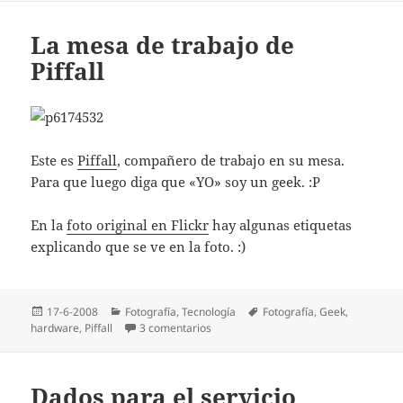
La mesa de trabajo de
Piffall
Este es
Piffall
, compañero de trabajo en su mesa.
Para que luego diga que «YO» soy un geek. :P
En la
foto original en Flickr
hay algunas etiquetas
explicando que se ve en la foto. :)
Publicado
Categorías
Etiquetas
17-6-2008
Fotografí­a
,
Tecnologí­a
Fotografí­a
,
Geek
,
el
en La mesa de trabajo de Piffall
hardware
,
Piffall
3 comentarios
Dados para el servicio