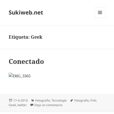
Sukiweb.net
MENÚ
Y
WIDGETS
Etiqueta:
Geek
Conectado
Publicado
Categorías
Etiquetas
17-4-2010
Fotografí­a
,
Tecnologí­a
Fotografí­a
,
Friki
,
el
en Conectado
Geek
,
twitter
Deja un comentario