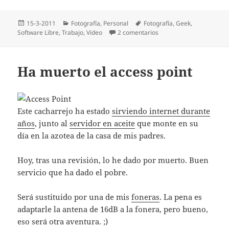
Publicado
Categorías
Etiquetas
15-3-2011
Fotografí­a
,
Personal
Fotografí­a
,
Geek
,
el
en Editando vídeo
Software Libre
,
Trabajo
,
Video
2 comentarios
Ha muerto el access point
Este cacharrejo ha estado
sirviendo internet durante
años
, junto al
servidor en aceite
que monte en su
día en la azotea de la casa de mis padres.
Hoy, tras una revisión, lo he dado por muerto. Buen
servicio que ha dado el pobre.
Será sustituido por una de mis
foneras
. La pena es
adaptarle la antena de 16dB a la fonera, pero bueno,
eso será otra aventura. ;)