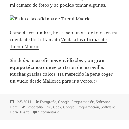
mi cámara de fotos y he podido tomar algunas.
Como de costumbre, he creado un set de fotos en mi
cuenta de flickr llamado
Visita a las oficinas de
Tuenti Madrid
.
Sin duda, unas oficinas envidiables y un
gran
equipo técnico
que se portaron de maravilla.
Muchas gracias chicos. Ha merecido la pena coger
un vuelo desde Mallorca para ir a veros. :)
Publicado
Categorías
12-5-2011
Fotografí­a
,
Google
,
Programación
,
Software
el
Etiquetas
Libre
Fotografí­a
,
Friki
,
Geek
,
Google
,
Programación
,
Software
en Visita a las oficinas de Tuenti Madrid
Libre
,
Tuenti
1 comentario