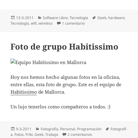
Publicado
Categorías
Etiquetas
13-3-2011
Software Libre
,
Tecnologí­a
Geek
,
hardware
,
el
en Ha muerto el access point
Tecnologí­a
,
wifi
,
wireless
1 comentario
Foto de grupo Habitissimo
Hoy nos hemos hecho algunas fotos en la oficina,
entre ellas, esta foto de grupo. Este es el equipo de
Habitissimo
de Mallorca.
Un lujo tenerlos como compañeros a todos. :)
Publicado
Categorías
Etiquetas
9-3-2011
Fotografí­a
,
Personal
,
Programación
Fotografí­
el
en Foto de grupo Habitiss
a
,
Fotos
,
Friki
,
Geek
,
Trabajo
2 comentarios